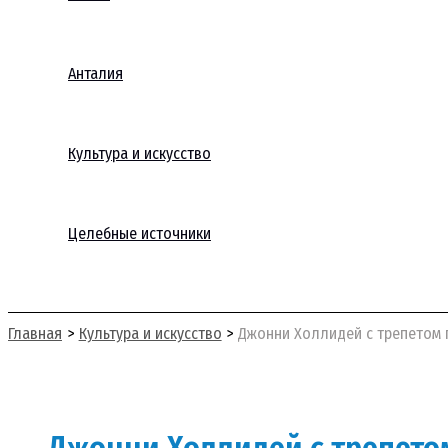
Анталия
Культура и искусство
Целебные источники
Поиск
Главная
Культура и искусство
Джонни Холлидей с трепетом г
Джонни Холлидей с трепетом