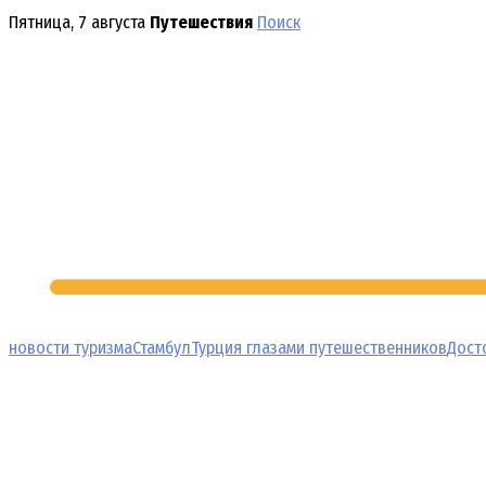
Перейти
Пятница, 7 августа
Путешествия
Поиск
к
содержимому
новости туризма
Стамбул
Турция глазами путешественников
Дост