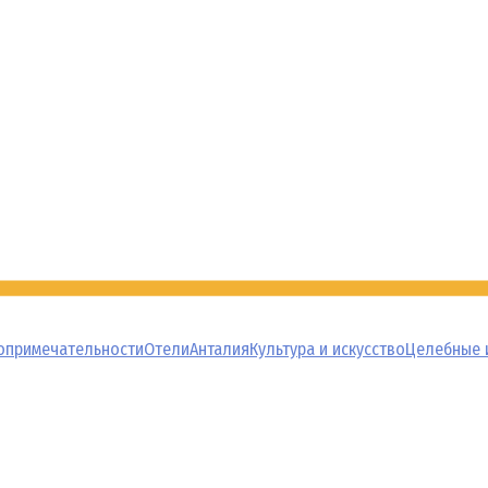
опримечательности
Отели
Анталия
Культура и искусство
Целебные 