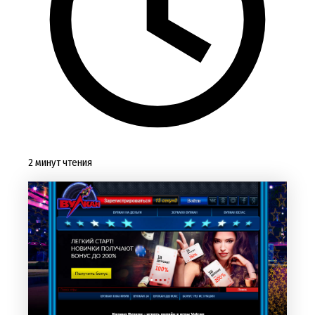
2 минут чтения