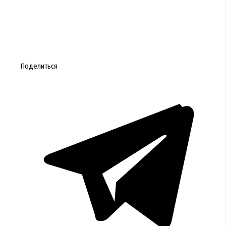
Поделиться