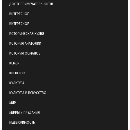
ДОСТОПРИМЕЧАТЕЛЬНОСТИ
ИНТЕРЕСНОЕ
ИНТЕРЕСНОЕ
ИСТОРИЧЕСКАЯ КУХНЯ
ИСТОРИЯ АНАТОЛИИ
ИСТОРИЯ ОСМАНОВ
КЕМЕР
КРЕПОСТИ
КУЛЬТУРА
КУЛЬТУРА И ИСКУССТВО
МИР
МИФЫ И ПРЕДАНИЯ
НЕДВИЖИМОСТЬ