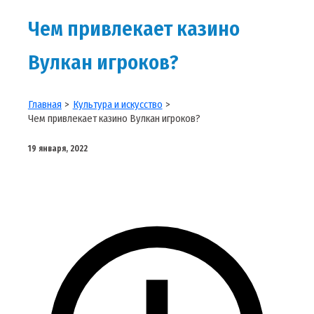
Чем привлекает казино
Вулкан игроков?
Главная
Культура и искусство
Чем привлекает казино Вулкан игроков?
19 января, 2022