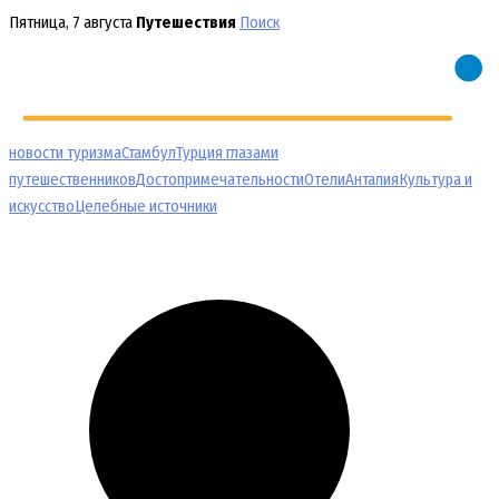
Перейти
Пятница, 7 августа
Путешествия
Поиск
к
содержимому
новости туризма
Стамбул
Турция глазами
путешественников
Достопримечательности
Отели
Анталия
Культура и
искусство
Целебные источники